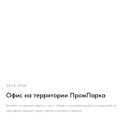
24.10.2020
Офис на территории ПромПарка
Дизайн интерьера офиса и мест общего пользования для сотрудников на
производственных территориях компании Ledvizor