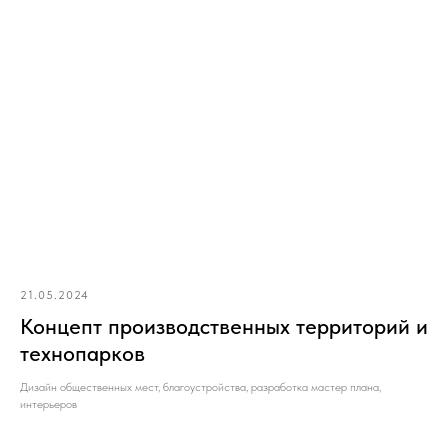
21.05.2024
Концепт производственных территорий и
технопарков
КЛИЕНТАМ
МЕНЮ
Дизайн общественных мест, благоустройства, разработка мастер плана,
интерьеров
Главная
Стоимость
Работы