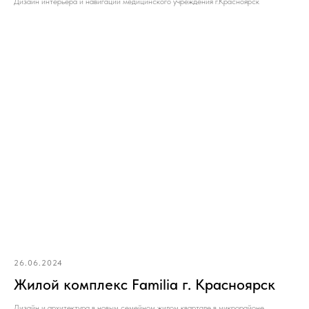
Дизайн интерьера и навигации медицинского учреждения г.Красноярск
26.06.2024
Жилой комплекс Familia г. Красноярск
Дизайн и архитектура в новым семейном жилом квартале в микрорайоне