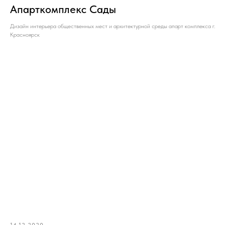
Апарткомплекс Сады
Дизайн интерьера общественных мест и архитектурной среды апарт комплекса г.
Красноярск
14.12.2020